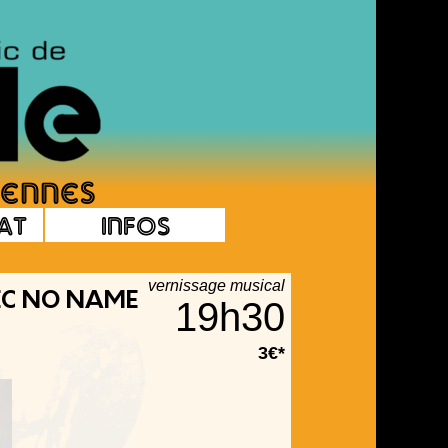
at
Infos
vernissage musical
VEC NO NAME
19h30
3€*