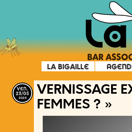
La Bigaille
Agend
ven.
VERNISSAGE EX
23/05
2025
FEMMES ? »