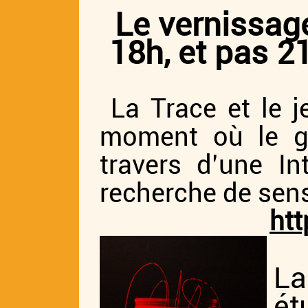
Le vernissag
18h, et pas 2
La Trace et le j
moment où le ge
travers d’une Int
recherche de sen
htt
La
ét