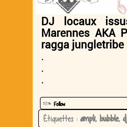
DJ locaux iss
Marennes AKA P
ragga jungletribe
.
.
.
Follow
Étiquettes :
ampli
,
bubble
,
dj