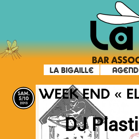
La Bigaille
Agend
sam.
WEEK END « E
5/10
2013
DJ Plast