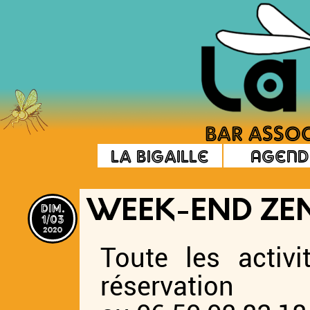
La Bigaille
Agend
dim.
WEEK-END ZEN 
1/03
2020
Toute les activ
réservation