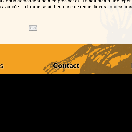
eaux nous demandent de bien préciser qu’il s’agit bien d’une répétit
en avancée. La troupe serait heureuse de recueillir vos impressions 
es
Contact