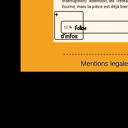
interruption). Attention, les Trét
fournir, mais la pièce est déjà bi
+
Follow
d'infos
Mentions legal