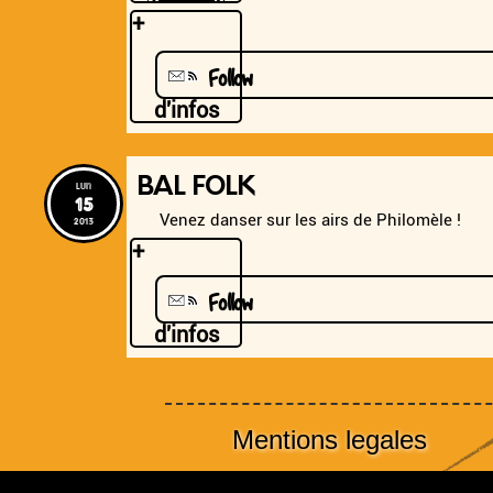
+
Follow
d'infos
BAL FOLK
lun
15
Venez danser sur les airs de Philomèle !
2013
+
Follow
d'infos
Mentions legales