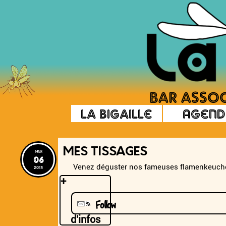
La Bigaille
Agend
MES TISSAGES
mer
06
Venez déguster nos fameuses flamenkeuches
2013
+
Follow
d'infos