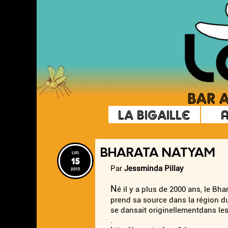
La Bigaille
BHARATA NATYAM
lun
15
Par
Jessminda Pillay
2013
N
é il y a plus de 2000 ans, le Bh
prend sa source dans la région d
se dansait originellementdans le
.