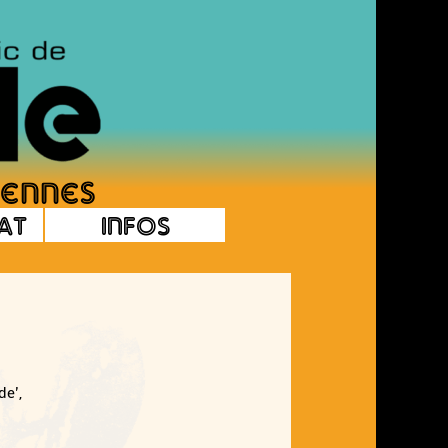
at
Infos
de’,