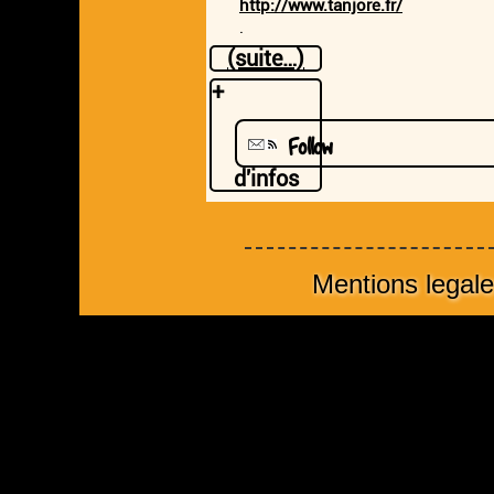
http://www.tanjore.fr/
.
(suite…)
+
Follow
d'infos
Mentions legal