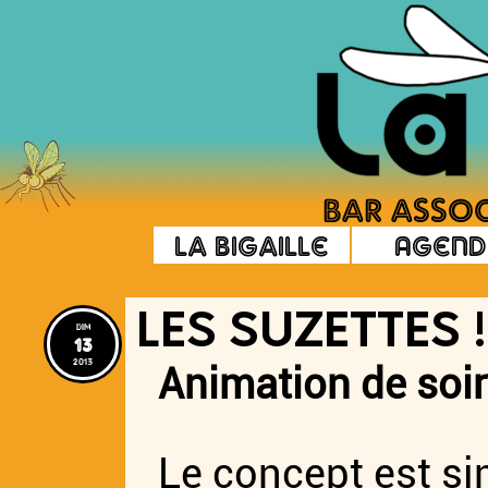
La Bigaille
Agend
LES SUZETTES !
dim
13
2013
Animation de soiré
Le concept est si