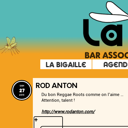
La Bigaille
Agend
ROD ANTON
sam
27
Du bon Reggae Roots comme on l’aime …
2013
Attention, talent !
http://www.rodanton.com
/
+