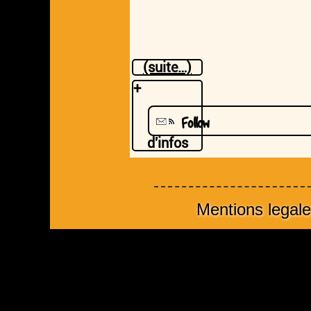
Bal f
et des
(suite…)
+
Follow
d'infos
Mentions legal