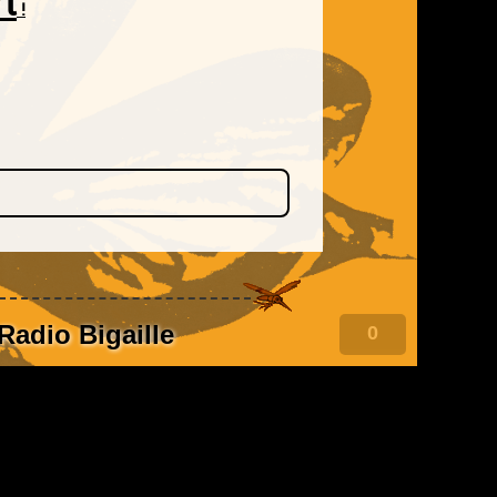
rt
!
Radio Bigaille
0