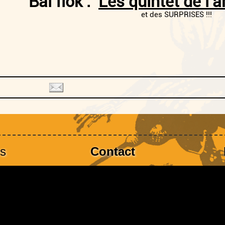
lok :
Les quintet de l’a
 SURPRISES !!!
es
Contact