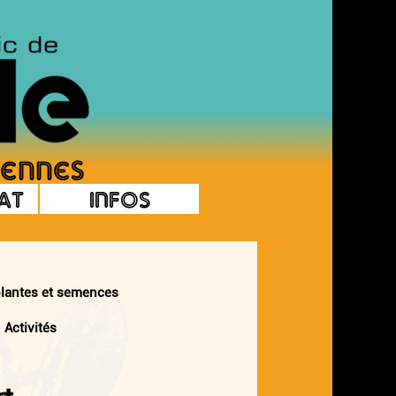
at
Infos
ntes et semences
ctivités