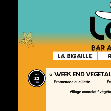
La Bigaille
« WEEK END VEGETAL
mer
22
Promenade cueillette Échang
2014
Village associatif