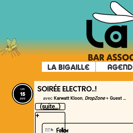
La Bigaille
Agend
SOIRÉE ELECTRO..!
lun
15
avec
Karwatt Kloon
,
DropZone
+
Guest …
2013
(suite…)
+
Follow