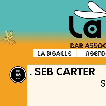
La Bigaille
Agend
. SEB CARTER
mer
08
2014
Seb Carter 
complet de
Manipulatio