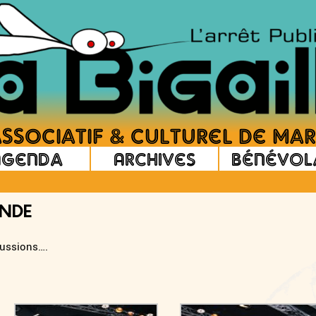
Agenda
Archives
Bénévol
ONDE
cussions….