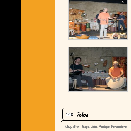
Follow
Étiquettes :
Expo
,
Jam
,
Musique
,
Percussions