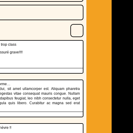
 trop class
ssuré grave!!!!
 forme…
dui, sit amet ullamcorper est. Aliquam pharetra
egestas vitae consequat mauris congue. Nullam
et dapibus feugiat, leo nibh consectetur nulla, eget
igula quis libero. Curabitur ac magna sed erat
hèvre !!