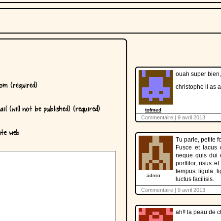
ouah super bien,
m (required)
christophe il as a
il (will not be published) (required)
tofmed
Commentaire | 9 avril 2013
te web
Tu parle, petite
Fusce et lacus 
neque quis dui 
porttitor, risus 
tempus ligula l
admin
luctus facilisis.
Commentaire | 9 avril 2013
ah!! la peau de c