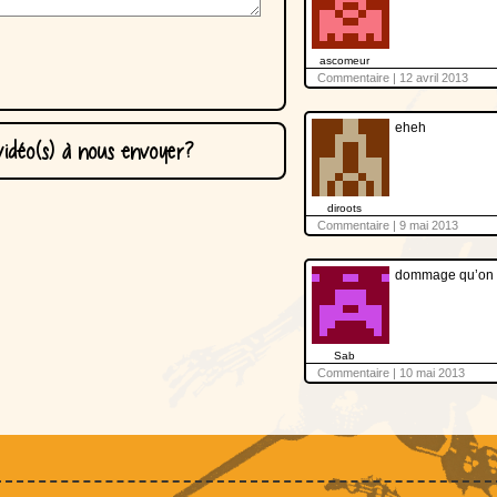
ascomeur
Commentaire | 12 avril 2013
eheh
idéo(s) à nous envoyer?
diroots
Commentaire | 9 mai 2013
dommage qu’on é
Sab
Commentaire | 10 mai 2013