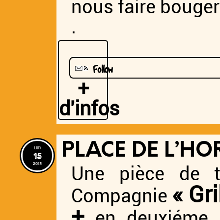
nous faire bouger
.
Follow
+
d'infos
PLACE DE L’HO
lun
15
2013
Une pièce de 
« Gr
Compagnie
+
en deuxiéme 