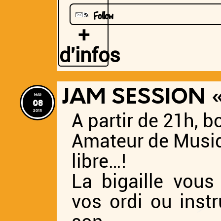
Follow
+
d'infos
JAM SESSION «
mar
08
2013
A partir de 21h,
Amateur de Musiqu
libre…!
La bigaille vous
vos ordi ou inst