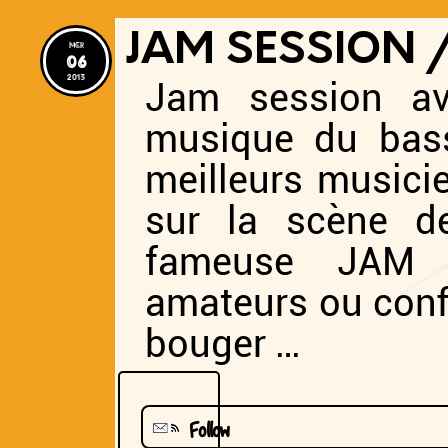
JAM SESSION 
mer
06
2013
Jam session av
musique du bass
meilleurs musici
sur la scène de
fameuse JAM 
amateurs ou confi
bouger …
Follow