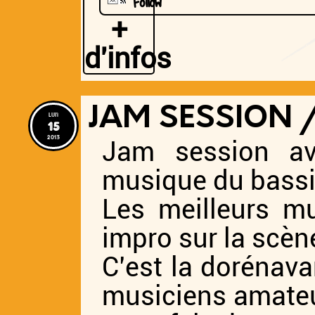
Follow
+
d'infos
JAM SESSION 
lun
15
2013
Jam session av
musique du bassi
Les meilleurs m
impro sur la scène
C’est la dorénav
musiciens amateu