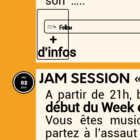
son …..
Follow
+
d'infos
JAM SESSION 
mer
02
2013
A partir de 21h,
début du Week e
Vous êtes musi
partez à l’assau