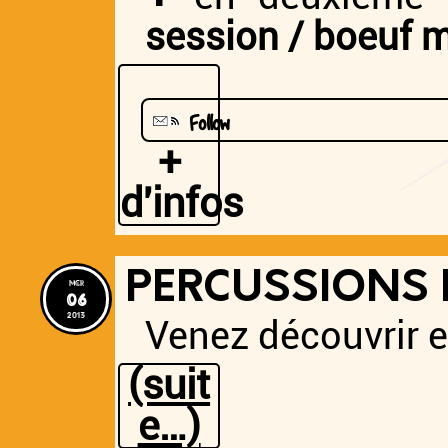
session / boeuf mu
Follow
+
d'infos
PERCUSSIONS
mer
06
2013
Venez découvrir e
(suit
e…)