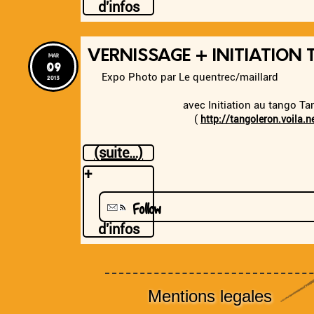
d'infos
VERNISSAGE + INITIATION
mar
09
Expo Photo par Le quentrec/maillard
2013
avec Initiation au tango Tang
(
http://tangoleron.voila.n
(suite…)
+
Follow
d'infos
Mentions legales