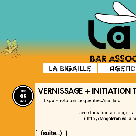
La Bigaille
Agend
VERNISSAGE + INITIATION
mar
09
Expo Photo par Le quentrec/maillard
2013
avec Initiation au tango Tang
(
http://tangoleron.voila.n
(suite…)